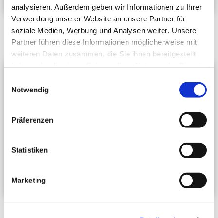
analysieren. Außerdem geben wir Informationen zu Ihrer
Verwendung unserer Website an unsere Partner für
soziale Medien, Werbung und Analysen weiter. Unsere
Ausg. 08/18 (PDF)
Ausg. 07/18 (PDF)
Partner führen diese Informationen möglicherweise mit
weiteren Daten zusammen, die Sie ihnen bereitgestellt
haben oder die sie im Rahmen Ihrer Nutzung der Dienste
gesammelt haben.
Einwilligungsauswahl
Notwendig
Präferenzen
Statistiken
Marketing
Ausg. 06/18 (PDF)
Ausg. 05/18 (PDF)