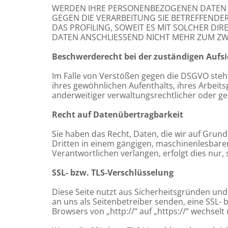
WERDEN IHRE PERSONENBEZOGENEN DATEN VE
GEGEN DIE VERARBEITUNG SIE BETREFFEND
DAS PROFILING, SOWEIT ES MIT SOLCHER D
DATEN ANSCHLIESSEND NICHT MEHR ZUM ZW
Beschwerde­recht bei der zuständigen Aufsi
Im Falle von Verstößen gegen die DSGVO steh
ihres gewöhnlichen Aufenthalts, ihres Arbei
anderweitiger verwaltungsrechtlicher oder ger
Recht auf Daten­übertrag­barkeit
Sie haben das Recht, Daten, die wir auf Grundl
Dritten in einem gängigen, maschinenlesbare
Verantwortlichen verlangen, erfolgt dies nur,
SSL- bzw. TLS-Verschlüsselung
Diese Seite nutzt aus Sicherheitsgründen und
an uns als Seitenbetreiber senden, eine SSL- 
Browsers von „http://“ auf „https://“ wechsel