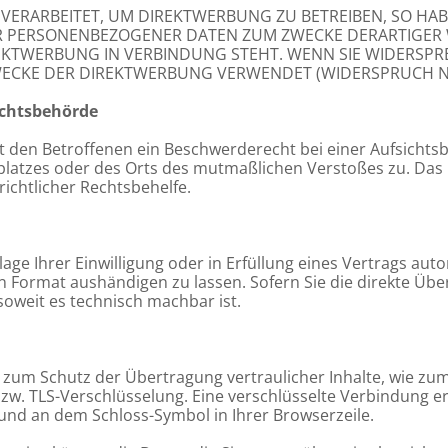
RARBEITET, UM DIREKTWERBUNG ZU BETREIBEN, SO HABE
ER PERSONENBEZOGENER DATEN ZUM ZWECKE DERARTIGER 
IREKTWERBUNG IN VERBINDUNG STEHT. WENN SIE WIDERS
ECKE DER DIREKTWERBUNG VERWENDET (WIDERSPRUCH NAC
chts­behörde
t den Betroffenen ein Beschwerderecht bei einer Aufsichts
tsplatzes oder des Orts des mutmaßlichen Verstoßes zu. D
ichtlicher Rechtsbehelfe.
age Ihrer Einwilligung oder in Erfüllung eines Vertrags auto
n Format aushändigen zu lassen. Sofern Sie die direkte Üb
 soweit es technisch machbar ist.
 zum Schutz der Übertragung vertraulicher Inhalte, wie zum 
bzw. TLS-Verschlüsselung. Eine verschlüsselte Verbindung e
t und an dem Schloss-Symbol in Ihrer Browserzeile.