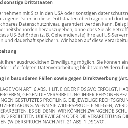
d sonstige Drittstaaten
nehmen mit Sitz in den USA oder sonstigen datenschutzrec
bezogene Daten in diese Drittstaaten übertragen und dort v
leichbares Datenschutzniveau garantiert werden kann. Beis
herheitsbehörden herauszugeben, ohne dass Sie als Betroff
ass US-Behörden (z. B. Geheimdienste) Ihre auf US-Servern
und dauerhaft speichern. Wir haben auf diese Verarbeitung
beitung
Ihrer ausdrücklichen Einwilligung möglich. Sie können eine 
iderruf erfolgten Datenverarbeitung bleibt vom Widerruf u
g in besonderen Fällen sowie gegen Direktwerbung (Art
E VON ART. 6 ABS. 1 LIT. E ODER F DSGVO ERFOLGT, HAB
N ERGEBEN, GEGEN DIE VERARBEITUNG IHRER PERSONENB
MUNGEN GESTÜTZTES PROFILING. DIE JEWEILIGE RECHTSGR
UTZERKLÄRUNG. WENN SIE WIDERSPRUCH EINLEGEN, WERD
RARBEITEN, ES SEI DENN, WIR KÖNNEN ZWINGENDE SCH
E UND FREIHEITEN ÜBERWIEGEN ODER DIE VERARBEITUNG
 (WIDERSPRUCH NACH ART. 21 ABS. 1 DSGVO).